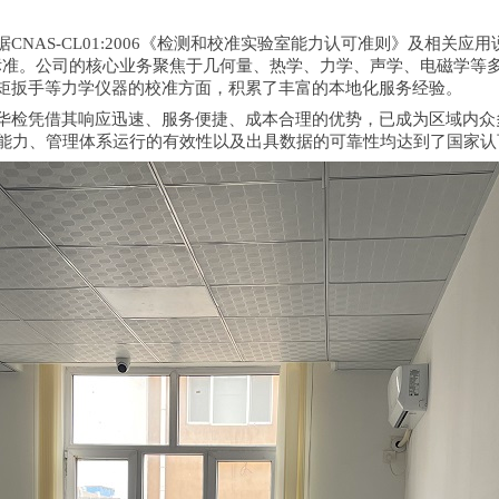
NAS-CL01:2006《检测和校准实验室能力认可准则》及相关
计量标准。公司的核心业务聚焦于几何量、热学、力学、声学、电磁学
矩扳手等力学仪器的校准方面，积累了丰富的本地化服务经验。
华检凭借其响应迅速、服务便捷、成本合理的优势，已成为区域内众
准技术能力、管理体系运行的有效性以及出具数据的可靠性均达到了国家