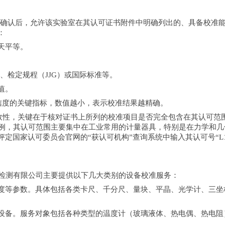
评审确认后，允许该实验室在其认可证书附件中明确列出的、具备校准
：
天平等。
、检定规程（JJG）或国际标准等。
值。
信度的关键指标，数值越小，表示校准结果越精确。
效性，关键在于核对证书上所列的校准项目是否完全包含在其认可范围
71）为例，其认可范围主要集中在工业常用的计量器具，特别是在力学
定国家认可委员会官网的“获认可机构”查询系统中输入其认可号“L1
检计量检测有限公司主要提供以下几大类别的设备校准服务：
度等参数。具体包括各类卡尺、千分尺、量块、平晶、光学计、三坐
设备。服务对象包括各种类型的温度计（玻璃液体、热电偶、热电阻