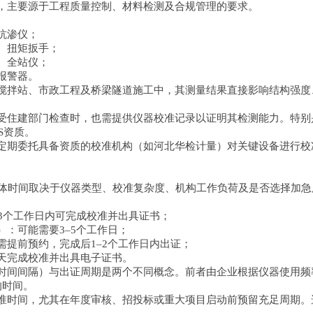
，主要源于工程质量控制、材料检测及合规管理的要求。
土抗渗仪；
机、扭矩扳手；
仪、全站仪；
体报警器。
搅拌站、市政工程及桥梁隧道施工中，其测量结果直接影响结构强度
受住建部门检查时，也需提供仪器校准记录以证明其检测能力。特别
S资质。
定期委托具备资质的校准机构（如河北华检计量）对关键设备进行校
具体时间取决于仪器类型、校准复杂度、机构工作负荷及是否选择加
–3个工作日内可完成校准并出具证书；
）：可能需要3–5个工作日；
需提前预约，完成后1–2个工作日内出证；
天完成校准并出具电子证书。
时间间隔）与出证周期是两个不同概念。前者由企业根据仪器使用频
的时间。
准时间，尤其在年度审核、招投标或重大项目启动前预留充足周期。