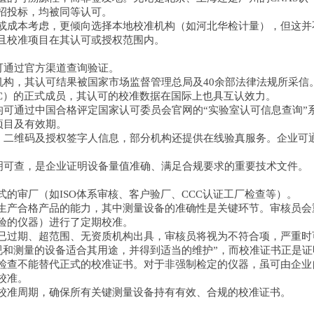
或招投标，均被同等认可。
或成本考虑，更倾向选择本地校准机构（如河北华检计量），但这并
且校准项目在其认可或授权范围内。
并可通过官方渠道查询验证。
机构，其认可结果被国家市场监督管理总局及40余部法律法规所采信
LAC）的正式成员，其认可的校准数据在国际上也具互认效力。
均可通过中国合格评定国家认可委员会官网的“实验室认可信息查询
可项目及有效期。
号、二维码及授权签字人信息，部分机构还提供在线验真服务。企业可
透明可查，是企业证明设备量值准确、满足合规要求的重要技术文件。
的审厂（如ISO体系审核、客户验厂、CCC认证工厂检查等）。
生产合格产品的能力，其中测量设备的准确性是关键环节。审核员会
验的仪器）进行了定期校准。
期、超范围、无资质机构出具，审核员将视为不符合项，严重时可能导致
于监视和测量的设备适合其用途，并得到适当的维护”，而校准证书正
检查不能替代正式的校准证书。对于非强制检定的仪器，虽可由企业
行校准。
校准周期，确保所有关键测量设备持有有效、合规的校准证书。