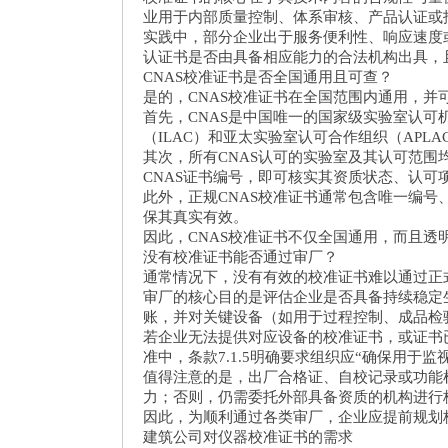
业用于内部质量控制、体系审核、产品认证
实践中，部分企业出于服务便利性、响应速度
认证书是否由具备相应能力的合法机构出具，
CNAS校准证书是否全国通用且可查？
是的，CNAS校准证书在全国范围内通用，
首先，CNAS是中国唯一的国家级实验室认可
（ILAC）和亚太实验室认可合作组织（AP
其次，所有CNAS认可的实验室及其认可范围
CNAS证书编号，即可核实其资质状态、认
此外，正规CNAS校准证书通常包含唯一编
保其真实有效。
因此，CNAS校准证书不仅全国通用，而且
没有校准证书能否通过审厂？
通常情况下，没有有效的校准证书难以通过正式
审厂的核心目的是评估企业是否具备持续稳定
账，并对关键设备（如用于过程控制、成品检
若企业无法提供对应设备的校准证书，或证书已过
准中，条款7.1.5明确要求组织应“确保用
值得注意的是，出厂合格证、自校记录或功能
力；否则，仍需委托外部具备资质的机构进
因此，为顺利通过各类审厂，企业应提前规划
建筑公司对仪器校准证书的需求