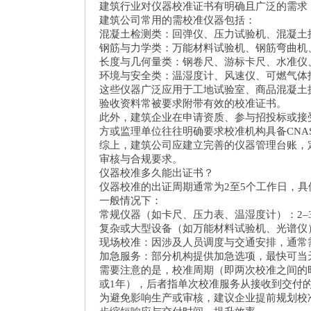
建筑行业对仪器校准证书有明确且广泛的需求
建筑公司常用的需校准仪器包括：
混凝土检测类：回弹仪、压力试验机、混凝
钢筋与力学类：万能材料试验机、钢筋弯曲
长度与几何量类：钢卷尺、游标卡尺、水准
环境与安全类：温湿度计、风速仪、可燃气
这些仪器广泛应用于工地试验室、商品混凝土
验收资料常被要求附带有效的校准证书。
此外，建筑企业在申请资质、参与招投标或接
方或监理单位往往明确要求校准机构具备CNA
综上，建筑公司应建立完善的仪器管理台账，
审核与合规要求。
仪器校准多久能出证书？
仪器校准的出证周期通常为2至5个工作日，
一般情况下：
常规仪器（如卡尺、压力表、温湿度计）：2
复杂或大型设备（如万能材料试验机、光谱仪
现场校准：因涉及人员调度与交通安排，通常
加急服务：部分机构提供加急选项，最快可当
需要注意的是，校准周期（即两次校准之间的
或1年），后者指单次校准服务从接收到交付
为避免影响生产或审核，建议企业提前规划校